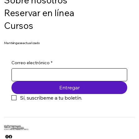
Sobre nosotros
Reservar en línea
Cursos
Manténgase actualizado
Correo electrónico
*
Entregar
Sí, suscríbeme a tu boletín.
info@hugotaxpro.com
Teléfono:
(786) 785-3090
924 E 25th St, Hialeah, FL 33013