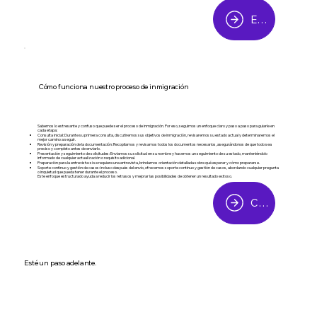
Empezar
Cómo funciona nuestro proceso de inmigración
Sabemos lo estresante y confuso que puede ser el proceso de inmigración. Por eso, seguimos un enfoque claro y paso a paso para guiarle en
cada etapa:
Consulta inicial: Durante su primera consulta, discutiremos sus objetivos de inmigración, revisaremos su estado actual y determinaremos el
mejor camino a seguir.
Revisión y preparación de la documentación: Recopilamos y revisamos todos los documentos necesarios, asegurándonos de que todo sea
preciso y completo antes de enviarlo.
Presentación y seguimiento de solicitudes: Enviamos su solicitud en su nombre y hacemos un seguimiento de su estado, manteniéndolo
informado de cualquier actualización o requisito adicional.
Preparación para la entrevista: si se requiere una entrevista, brindamos orientación detallada sobre qué esperar y cómo prepararse.
Soporte continuo y gestión de casos: incluso después del envío, ofrecemos soporte continuo y gestión de casos, abordando cualquier pregunta
o inquietud que pueda tener durante el proceso.
Este enfoque estructurado ayuda a reducir los retrasos y mejorar las posibilidades de obtener un resultado exitoso.
Consulta gratuita
Esté un paso adelante.