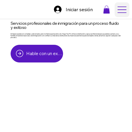
Iniciar sesión
Servicios profesionales de inmigración para un proceso fluido
y exitoso
Inmigrar puede ser complejo y abrumador, pero no tiene que hacerlo solo. Hugo Tax Pro ofrece orientación y apoyo profesional para ayudarle a usted y a su
familia a transitar el proceso de inmigración con confianza. Desde la solicitud de visa hasta la asistencia para la tarjeta verde, estamos aquí en cada paso del
proceso.
Hable con un experto en impuestos