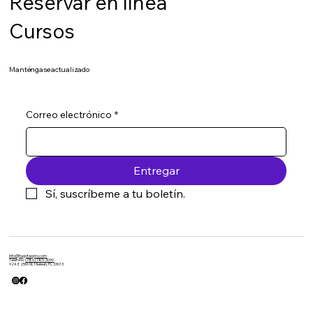
Reservar en línea
Cursos
Manténgase actualizado
Correo electrónico
*
Entregar
Sí, suscríbeme a tu boletín.
info@hugotaxpro.com
Teléfono:
(786) 785-3090
924 E 25th St, Hialeah, FL 33013