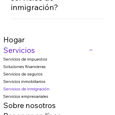
de inmigración.
inmigración?
Nuestros honorarios varían según la
complejidad del caso. Ofrecemos precios
transparentes y le proporcionaremos un
Hogar
presupuesto detallado durante su consulta.
Servicios
Servicios de impuestos
Soluciones financieras
Servicios de seguros
Servicios inmobiliarios
Servicios de inmigración
Servicios empresariales
Sobre nosotros