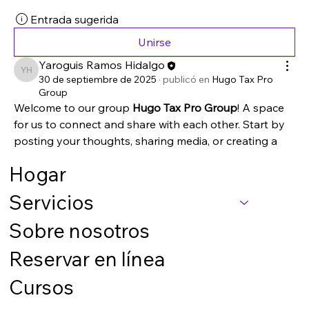
Entrada sugerida
Unirse
Yaroguis Ramos Hidalgo
Yaroguis Ramos Hidalgo
30 de septiembre de 2025
·
publicó en
Hugo Tax Pro
Group
Welcome to our group 
Hugo Tax Pro Group
! A space 
for us to connect and share with each other. Start by 
posting your thoughts, sharing media, or creating a 
poll.
Hogar
0
0
17
Servicios
Sobre nosotros
Reservar en línea
Cursos