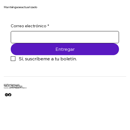
Manténgase actualizado
Correo electrónico
*
Entregar
Sí, suscríbeme a tu boletín.
info@hugotaxpro.com
Teléfono:
(786) 785-3090
924 E 25th St, Hialeah, FL 33013